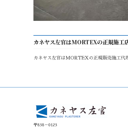
カネヤス左官はMORTEXの正規施工
カネヤス左官はMORTEXの正規販売施工代
〒838－0123