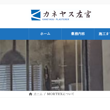
コ
ナ
ン
ビ
テ
ゲ
ン
ー
ツ
シ
へ
ョ
ス
ン
キ
に
ホーム
業務内容
施工ま
ッ
移
プ
動
ホーム
MORTEXについて